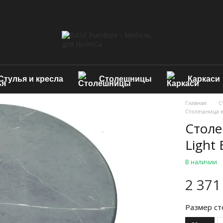
Стулья и кресла
Столешницы
Каркаси
Главная
С
Столешница к
Столе
Light
В наличии
2 371
Размер ст