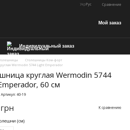
Укр
Рус
Сравнение
Мой заказ
Индивидуальный заказ
толешницы
Столешницы Ком-форт
руглая Wermodin 5744 Light Emperador
шница круглая Wermodin 5744
 Emperador, 60 см
Артикул: 40-19
 грн
К сравнению
олешни (см)