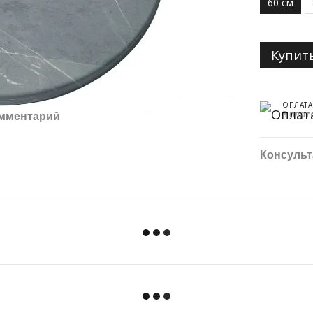
60 см
Купит
ОПЛАТА
3 плат
омментарий
Консульт