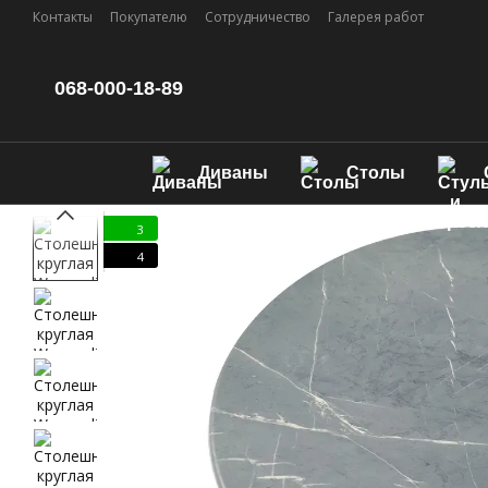
Перейти к основному контенту
Контакты
Покупателю
Сотрудничество
Галерея работ
068-000-18-89
Диваны
Столы
3
4