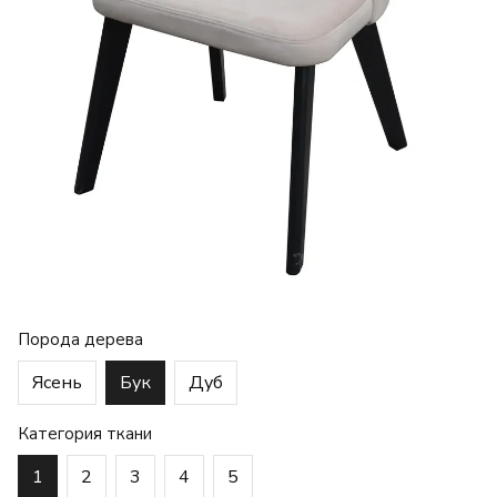
Порода дерева
Ясень
Бук
Дуб
Категория ткани
1
2
3
4
5