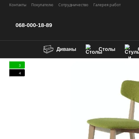
Перейти к основному контенту
Контакты
Покупателю
Сотрудничество
Галерея работ
068-000-18-89
Диваны
Столы
3
4