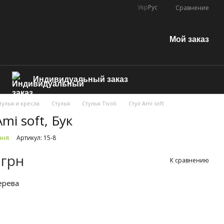
Укр
Рус
Сравнение
Мой заказ
Индивидуальный заказ
тулья и кресла
Стулья
Стулья Tivoli
Стул Ami soft
mi soft, Бук
ння
Артикул: 15-8
 грн
К сравнению
ерева