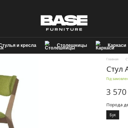
Стулья и кресла
Столешницы
Каркаси
Главная
С
Стул A
Під замовле
3 570
Порода д
Бук