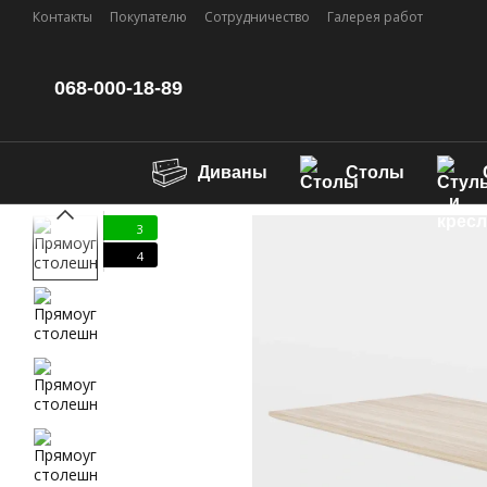
Перейти к основному контенту
Контакты
Покупателю
Сотрудничество
Галерея работ
068-000-18-89
Диваны
Столы
3
4