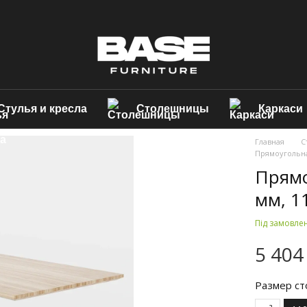
Стулья и кресла
Столешницы
Каркаси
Главная
С
Прямоугольна
Прямо
мм, 1
Під замовле
5 404
Размер ст