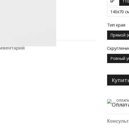
м²
11
140x70 с
Тип края
Прямой (
Скруглени
омментарий
Ровный у
Купит
ОПЛАТА
3 плат
Консульт