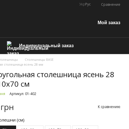
Укр
Рус
Сравнение
Мой заказ
Индивидуальный заказ
толешницы
Столешницы BASE
я столешница ясень 28 мм
угольная столешница ясень 28
10x70 см
ння
Артикул: 01-402
 грн
К сравнению
олешни (см)