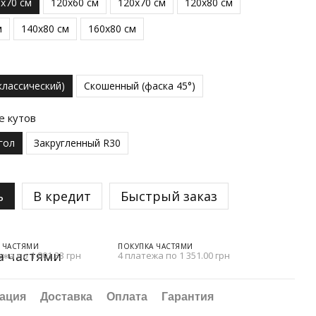
0x70 см
120x60 см
120x70 см
120x80 см
м
140x80 см
160x80 см
классический)
Скошенный (фаска 45°)
е кутов
гол
Закругленный R30
ь
В кредит
Быстрый заказ
 ЧАСТЯМИ
ПОКУПКА ЧАСТЯМИ
ежа по 1 801.33 грн
4 платежа по 1 351.00 грн
ация
Доставка
Оплата
Гарантия