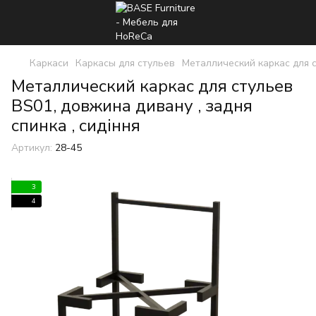
Каркаси
Каркасы для стульев
Металлический каркас для 
Металлический каркас для стульев
BS01, довжина дивану , задня
спинка , сидіння
Артикул:
28-45
3
4