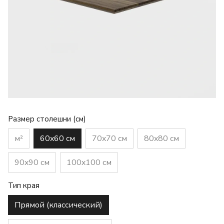
Размер столешни (см)
м²
60x60 см
70x70 см
80x80 см
90x90 см
100x100 см
Тип края
Прямой (классический)