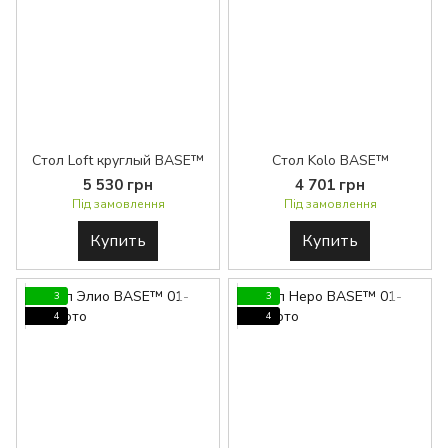
Стол Loft круглый BASE™
Стол Kolo BASE™
5 530 грн
4 701 грн
Під замовлення
Під замовлення
Купить
Купить
3
3
4
4