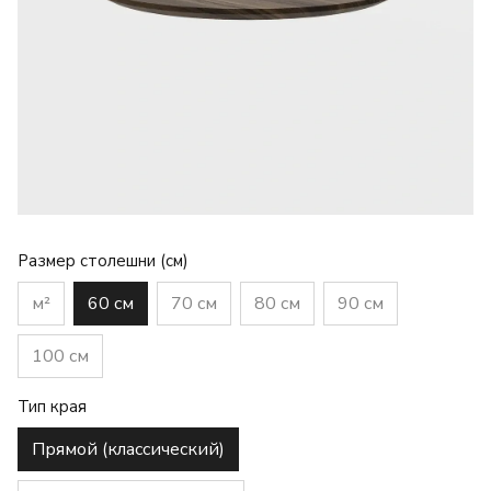
Размер столешни (см)
м²
60 см
70 см
80 см
90 см
100 см
Тип края
Прямой (классический)