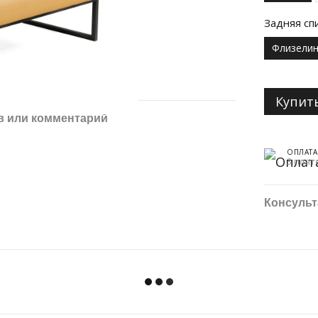
Задняя сп
Флизели
Купит
в или комментарий
ОПЛАТА
3 плат
Консульт