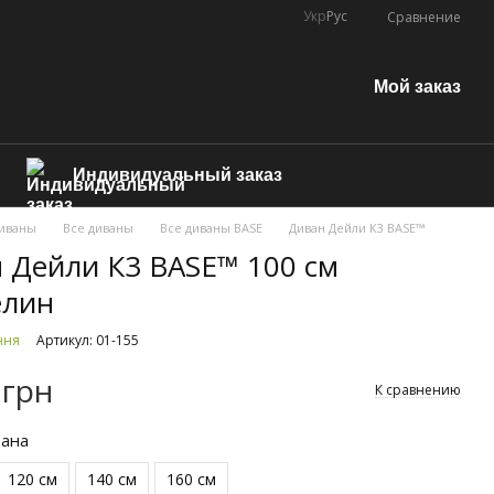
Укр
Рус
Сравнение
Мой заказ
Индивидуальный заказ
иваны
Все диваны
Все диваны BASE
Диван Дейли К3 BASE™
 Дейли К3 BASE™ 100 см
елин
ння
Артикул: 01-155
 грн
К сравнению
вана
120 см
140 см
160 см