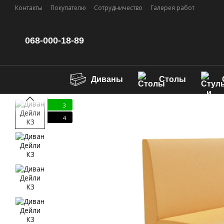
Перейти к основному контенту
Контакты
Покупателю
Сотрудничество
Галерея работ
068-000-18-89
Диваны
Столы
3
4