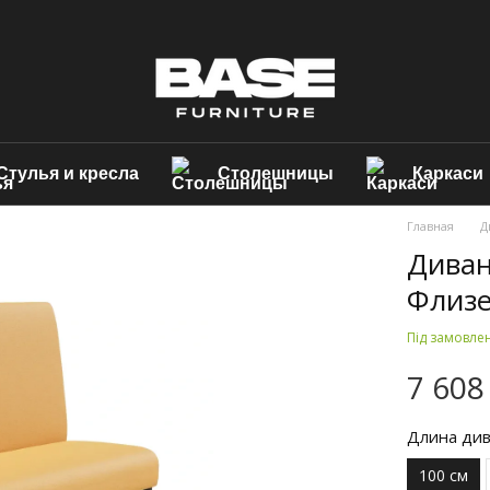
Стулья и кресла
Столешницы
Каркаси
Главная
Д
Диван
Флиз
Під замовле
7 608
Длина ди
100 см