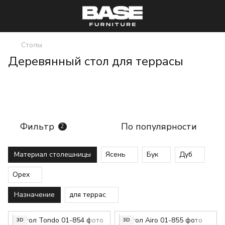
Столы
Деревянный стол для террасы
Фильтр
По популярности
2
Материал столешницы
Ясень
Бук
Дуб
Орех
Назначение
для террас
3D
3D