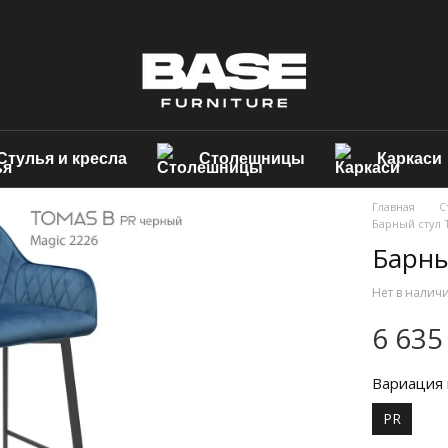
Стулья и кресла
Столешницы
Каркаси
Главная
С
Барный стул
Барны
Нет в налич
6 635
Вариация 
PR