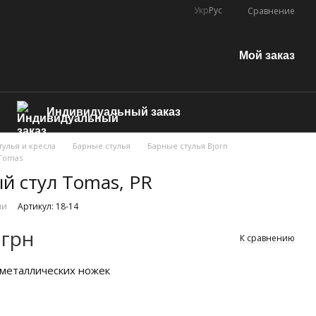
Укр
Рус
Сравнение
Мой заказ
Индивидуальный заказ
тулья и кресла
Барные стулья
Барные стулья Bjorn
 Tomas
й стул Tomas, PR
ии
Артикул: 18-14
 грн
К сравнению
металлических ножек