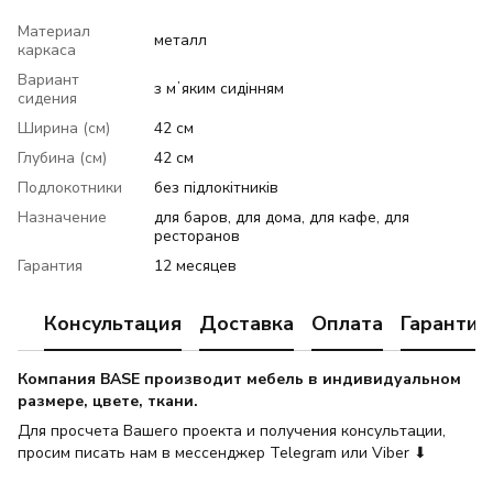
Материал
металл
каркаса
Вариант
з мʼяким сидінням
сидения
Ширина (см)
42 см
Глубина (см)
42 см
Подлокотники
без підлокітників
Назначение
для баров, для дома, для кафе, для
ресторанов
Гарантия
12 месяцев
Консультация
Доставка
Оплата
Гарантия
Компания BASE производит мебель в индивидуальном
размере, цвете, ткани.
Для просчета Вашего проекта и получения консультации,
просим писать нам в мессенджер Telegram или Viber ⬇