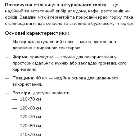
Прямокутна стільниця з натурального горіху
— це
надійний та естетичний вибір для дому, кафе, ресторанів чи
офісів. Завдяки чіткій геометрії та природній красі горіху, така
стільниця виглядає сучасно та стильно в будь-якому інтер’єрі.
Основні характеристики:
Матеріал:
натуральний горіх — міцна, довговічна
деревина з виразною текстурою.
Форма:
прямокутна — зручна для використання у
просторих їдальнях, кухнях або закладах громадського
харчування.
Товщина:
40 мм — надійна основа для щоденного
використання.
Розміри:
доступні варіанти:
110×70 см
120×60 см
120×70 см
120×80 см
140×70 см