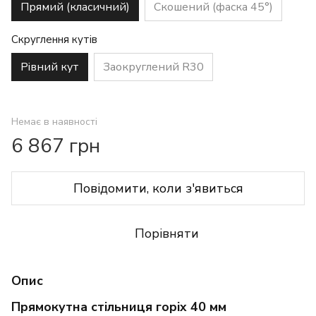
Прямий (класичний)
Скошений (фаска 45°)
Скруглення кутів
Рівний кут
Заокруглений R30
Немає в наявності
6 867 грн
Повідомити, коли з'явиться
Порівняти
Опис
Прямокутна стільниця горіх 40 мм