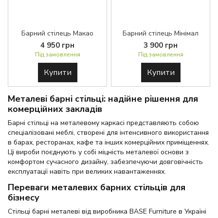
Барний стілець Макао
Барний стілець Мінімал
4 950 грн
3 900 грн
Під замовлення
Під замовлення
Купити
Купити
Металеві барні стільці: надійне рішення для
комерційних закладів
Барні стільці на металевому каркасі представляють собою
спеціалізовані меблі, створені для інтенсивного використання
в барах, ресторанах, кафе та інших комерційних приміщеннях.
Ці вироби поєднують у собі міцність металевої основи з
комфортом сучасного дизайну, забезпечуючи довговічність
експлуатації навіть при великих навантаженнях.
Переваги металевих барних стільців для
бізнесу
Стільці барні металеві від виробника BASE Furniture в Україні