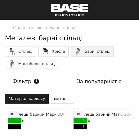
Стільці та крісла
Барні стільці
Металеві барні стільці
Стільці
Крісла
Барні стільці
Напівбарні стільці
Фільтр
За популярністю
1
Матеріал каркасу
метал
3D
3D
3
3
4
4