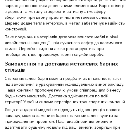
каркас доповнюється дерев'яними елементами. Барні стільці
з дерева та металу створюють затишну атмосферу,
зберігаючи при цьому практичність металевої основи.
Дерево додає тепла інтер'єру, а метал забезпечує надійність
конструкції.
Таке поєднання матеріалів дозволяє вписати меблі в різні
дизайнерські концепції - від сучасного лофту до класичного
стилю. Дерев'яні сидіння легко реставруються при
необхідності, що продовжує термін служби виробу.
Замовлення та доставка металевих барних
стільців
Стільці металеві барні можна придбати як в наявності, так і
під замовлення з урахуванням індивідуальних вимог закладу.
Наша компанія пропонує гнучкі умови співпраці для бізнесу
будь-якого масштабу. Доставка здійснюється по всій
території України силами перевірених транспортних компаній.
Якщо стандартні моделі не підходять під концепцію вашого
закладу, можна замовити барні стільці металеві купити за
індивідуальним проектом. Наші дизайнери допоможуть
адаптувати будь-яку модель під ваші вимоги, зберігши при