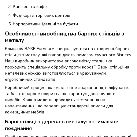
Кав'ярні та кафе
Фуд-корти торгових центрів
Корпоративні їдальні та буфети
Особливості виробництва барних стільців з
металу
Компанія BASE Furniture спеціалізується на створенні барних
стільців з металу, які відповідають вимогам сучасного бізнесу.
Наш виробник використовує високоякісну сталь, яка
проходить спеціальну обробку проти корозії. Барні стільці на
металевих ніжках виготовляються з урахуванням
ergonomічних стандартів.
Виробничий процес включає точне зварювання, шліфування
та багатошарове покриття, що гарантує довговічність
виробів. Кожна модель проходить тестування на
навантаження, що перевищує стандартні вимоги для
комерційних меблів.
Барні стільці з дерева та металу: оптимальне
поєднання
Особливою популярністю користуються моделі, де металевий