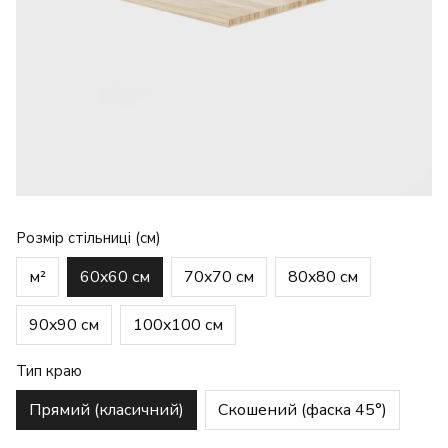
Розмір стільниці (см)
м²
60x60 см
70x70 см
80x80 см
90x90 см
100x100 см
Тип краю
Прямий (класичний)
Скошений (фаска 45°)