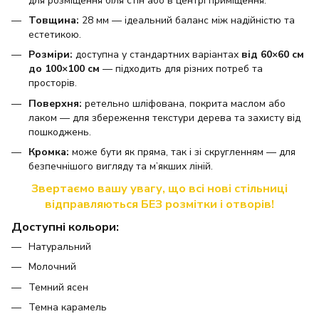
для розміщення біля стін або в центрі приміщення.
Товщина:
28 мм — ідеальний баланс між надійністю та
естетикою.
Розміри:
доступна у стандартних варіантах
від 60×60 см
до 100×100 см
— підходить для різних потреб та
просторів.
Поверхня:
ретельно шліфована, покрита маслом або
лаком — для збереження текстури дерева та захисту від
пошкоджень.
Кромка:
може бути як пряма, так і зі скругленням — для
безпечнішого вигляду та м’якших ліній.
Звертаємо вашу увагу, що всі нові стільниці
відправляються БЕЗ розмітки і отворів!
Доступні кольори:
Натуральний
Молочний
Темний ясен
Темна карамель