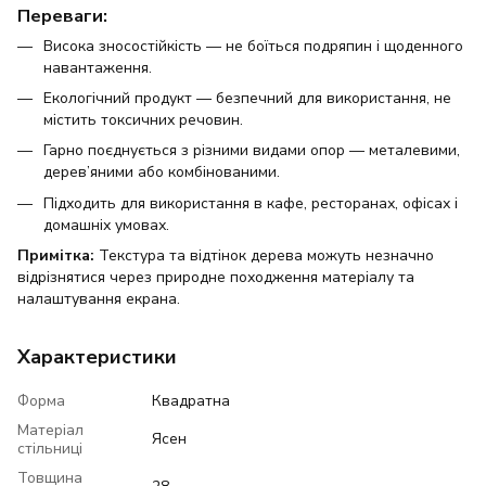
Переваги:
Висока зносостійкість — не боїться подряпин і щоденного
навантаження.
Екологічний продукт — безпечний для використання, не
містить токсичних речовин.
Гарно поєднується з різними видами опор — металевими,
дерев’яними або комбінованими.
Підходить для використання в кафе, ресторанах, офісах і
домашніх умовах.
Примітка:
Текстура та відтінок дерева можуть незначно
відрізнятися через природне походження матеріалу та
налаштування екрана.
Характеристики
Форма
Квадратна
Матеріал
Ясен
стільниці
Товщина