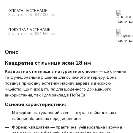
ОПЛАТА ЧАСТИНАМИ
3 платежі по 842.00 грн
ПОКУПКА ЧАСТИНАМИ
4 платежі по 631.50 грн
Опис
Квадратна стільниця ясен 28 мм
Квадратна стільниця з натурального ясеня
— це стильне
та функціональне рішення для сучасного інтер’єру. Вона
поєднує природну естетику масиву дерева з високою
міцністю, що підходить як для щоденного домашнього
використання, так і для закладів HoReCa.
Основні характеристики:
Матеріал:
натуральний ясен — одна з найміцніших і
найпривабливіших порід деревини.
Форма:
квадратна — практична, універсальна і зручна