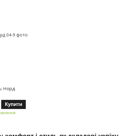
ць Норд
Купити
мовлення
: комфорт і стиль як складові успіху