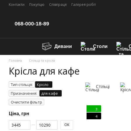
Перейти до основного контенту
Контакти
Покупцю
Співпраця
Галерея робіт
068-000-18-89
Дивани
Столи
С
Головна
Стільці та крісла
Крісла для кафе
Тип стільця:
Крісло
Стільці
Призначення:
для кафе
Очистити фільтр
3
Ціна, грн
4
Від Ціна, грн
До Ціна, грн
ОК