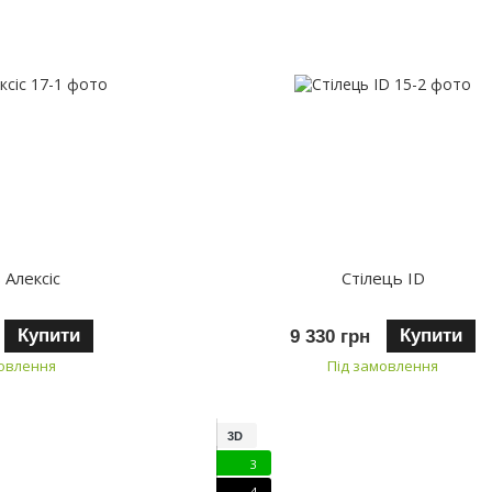
 Алексіс
Стілець ID
Купити
Купити
9 330 грн
мовлення
Під замовлення
3D
3
4