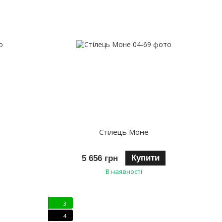
Стілець Моне
Купити
5 656 грн
В наявності
3
4