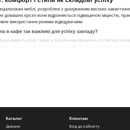
еціалізовані меблі, розроблені з урахуванням високих навантаже
них домашніх крісел вони відрізняються підвищеною міцністю, п
ивне використання різними відвідувачами.
ла в кафе так важливі для успіху закладу?
едооцінюють роль сидінь у загальному враженні гостей від заклад
афе, і, як наслідок, підвищити середній чек та лояльність клієнтів
рюють сприятливу атмосферу, що спонукає гостей затриматися 
 меблі стають частиною концепції та візитною карткою закладу
нижують втому відвідувачів, підвищуючи їхню задоволеність
ертають увагу в соціальних мережах, стаючи безкоштовною рекл
 як досвідчений виробник у сфері HoReCa пропонує широкий асор
 будь-якого закладу.
е: особливості та переваги
це синонім комфорту, який гідно оцінять ваші гості. Особливо акт
Каталог
Клієнтам
, антикафе, чайних.
Дивани
Вхід до кабінету