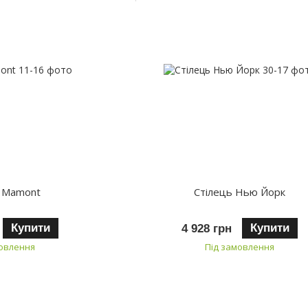
ь Mamont
Стілець Нью Йорк
Купити
Купити
4 928 грн
мовлення
Під замовлення