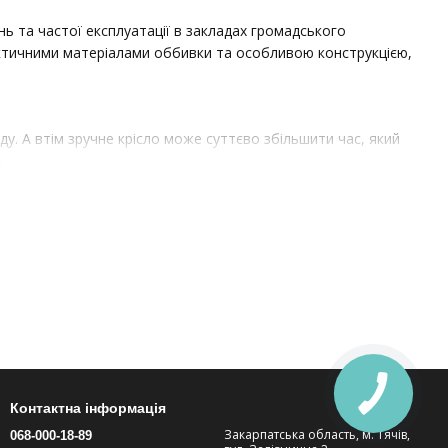
нь та частої експлуатації в закладах громадського
рактичними матеріалами оббивки та особливою конструкцією,
у. А втім зручне крісло може суттєво збільшити час, який
.
довше
амою
тимент моделей, від класичних до ультрасучасних, здатних
уальні такі меблі для закладів, де відвідувачі проводять
Контактна інформація
Закарпатська область, м. Тячів,
068-000-18-89