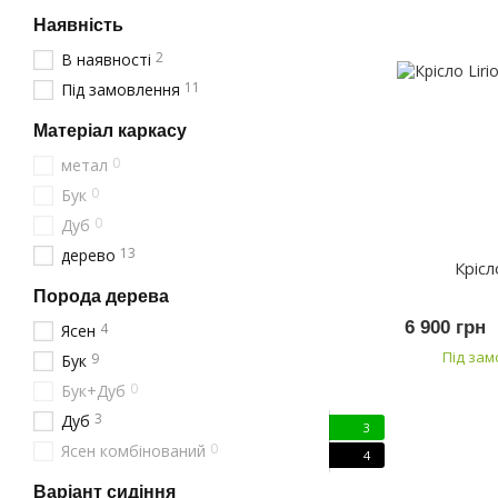
Наявність
2
В наявності
11
Під замовлення
Матеріал каркасу
0
метал
0
Бук
0
Дуб
13
дерево
Крісл
Порода дерева
6 900 грн
4
Ясен
Під за
9
Бук
0
Бук+Дуб
3
Дуб
3
0
Ясен комбінований
4
Варіант сидіння