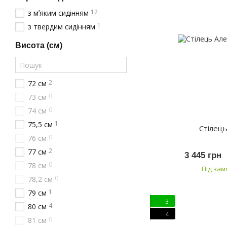
12
з мʼяким сидінням
1
з твердим сидінням
Висота (см)
2
72 см
0
73 см
0
74 см
1
75,5 см
Стілець
0
76 см
2
77 см
3 445 грн
0
78 см
Під за
0
78,2 см
1
79 см
3
4
80 см
4
0
81 см