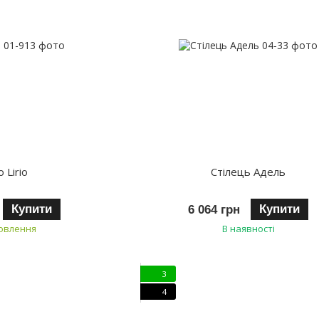
о Lirio
Стілець Адель
Купити
Купити
6 064 грн
мовлення
В наявності
3
4