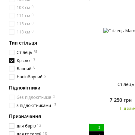
0
108 см
0
111 см
0
115 см
0
118 см
Тип стільця
61
Стілець
13
Крісло
8
Барний
6
Напівбарний
Стілец
Підлокітники
0
без підлокітників
7 250 грн
13
з підлокітниками
Під за
Призначення
13
для барів
3
10
для готелей
4