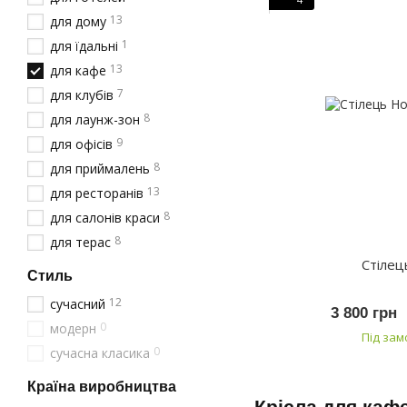
13
для дому
1
для їдальні
13
для кафе
7
для клубів
8
для лаунж-зон
9
для офісів
8
для приймалень
13
для ресторанів
8
для салонів краси
8
для терас
Стіле
Стиль
12
сучасний
3 800 грн
0
модерн
Під за
0
сучасна класика
Країна виробництва
Крісла для кафе