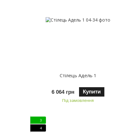
Стілець Адель 1
Купити
6 064 грн
Під замовлення
3
4