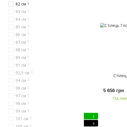
3
82 см
0
83 см
0
84 см
0
85 см
0
86 см
0
87 см
0
88 см
0
89 см
0
91 см
0
92,5 см
Стілец
0
94 см
0
96 см
5 656 грн
0
97 см
Під за
0
98 см
0
99 см
3
0
101 см
4
0
105 см