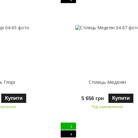
ь Глорі
Стілець Меделін
Купити
Купити
5 656 грн
мовлення
Під замовлення
3
4