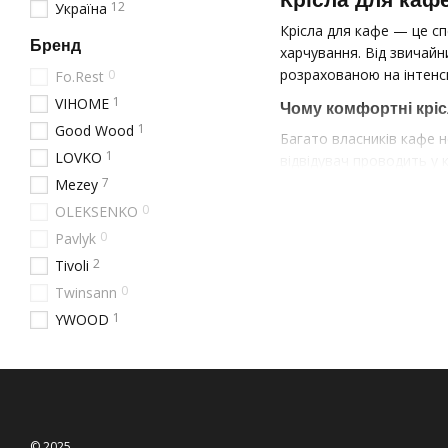
12
Україна
Крісла для кафе — це сп
Бренд
харчування. Від звичай
розрахованою на інтенс
0
Fo.Rest
1
VIHOME
Чому комфортні кріс
1
Good Wood
Багато власників кафе н
1
LOVKO
відвідувач проводить у к
7
Mezey
Затишні крісла ство
0
OLEKSENKO
Правильно підібрані
0
Pavlyk
Ергономічні крісла з
2
Tivoli
Стильні меблі прив
0
Twinsann
Компанія BASE Furniture
1
YWOOD
підкреслити унікальність
М'які крісла для каф
М'яке крісло для кафе — 
тривалий час: кав'ярень
© 2025