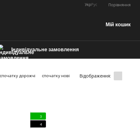
Укр
Рус
Порівняння
Мій кошик
Індивідуальне замовлення
Відображення:
спочатку дорожчі
спочатку нові
3
4