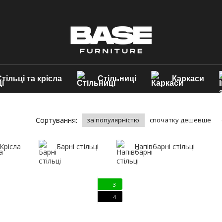
тільці та крісла
Стільниці
Каркаси
Сортування:
за популярністю
спочатку дешевше
Крісла
Барні стільці
Напівбарні стільці
3
4