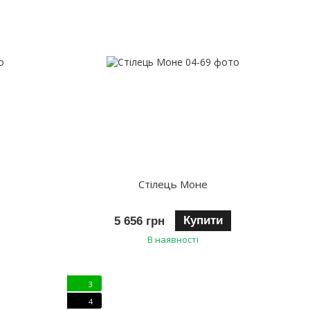
Стілець Моне
Купити
5 656 грн
В наявності
3
4