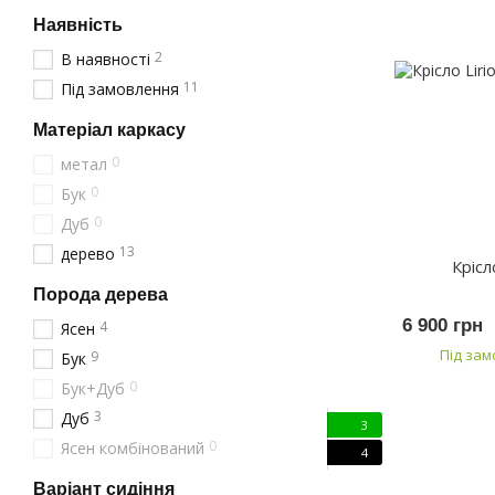
Наявність
2
В наявності
11
Під замовлення
Матеріал каркасу
0
метал
0
Бук
0
Дуб
13
дерево
Крісл
Порода дерева
6 900 грн
4
Ясен
Під за
9
Бук
0
Бук+Дуб
3
Дуб
3
0
Ясен комбінований
4
Варіант сидіння