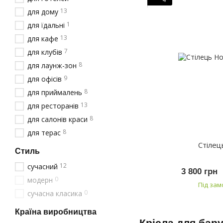
13
для дому
1
для їдальні
13
для кафе
7
для клубів
8
для лаунж-зон
9
для офісів
8
для приймалень
13
для ресторанів
8
для салонів краси
8
для терас
Стіле
Стиль
12
сучасний
3 800 грн
0
модерн
Під за
0
сучасна класика
Країна виробництва
Крісла для бар