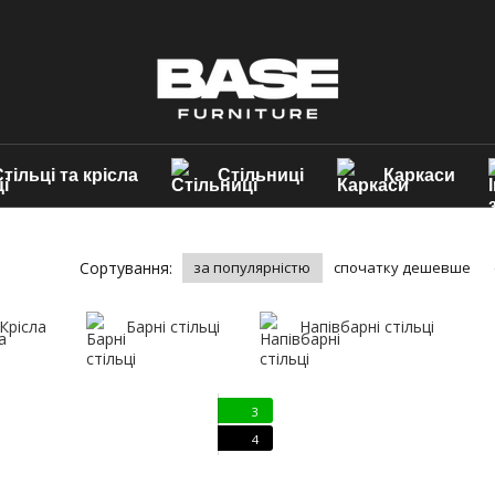
тільці та крісла
Стільниці
Каркаси
Сортування:
за популярністю
спочатку дешевше
Крісла
Барні стільці
Напівбарні стільці
3
4