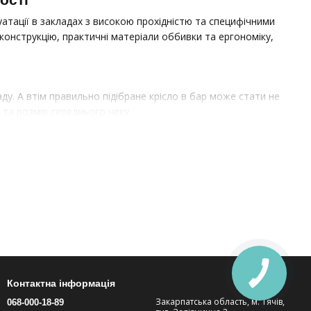
уатації в закладах з високою прохідністю та специфічними
 конструкцію, практичні матеріали оббивки та ергономіку,
у. А втім правильно підібране крісло в бар може стати не
 та розмір середнього чеку.
у
інтер'єру
є крісла, що враховують усі особливості барної індустрії.
атмосферу – що сприяє бесідам та тривалому відпочинку. Такі
Контактна інформація
Закарпатська область, м. Тячів,
068-000-18-89