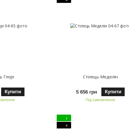
ь Глорі
Стілець Меделін
Купити
Купити
5 656 грн
мовлення
Під замовлення
3
4