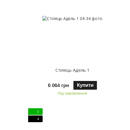
Стілець Адель 1
Купити
6 064 грн
Під замовлення
3
4