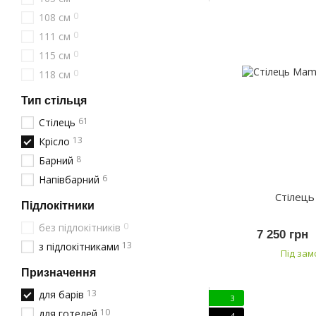
0
108 см
0
111 см
0
115 см
0
118 см
Тип стільця
61
Стілець
13
Крісло
8
Барний
6
Напівбарний
Стілец
Підлокітники
0
без підлокітників
7 250 грн
13
з підлокітниками
Під за
Призначення
13
для барів
3
10
для готелей
4