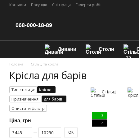
Перейти до основного контенту
Контакти
Покупцю
Співпраця
Галерея робіт
068-000-18-89
Дивани
Столи
С
Головна
Стільці та крісла
Крісла для барів
Тип стільця:
Крісло
Стільці
Призначення:
для барів
Очистити фільтр
3
Ціна, грн
4
Від Ціна, грн
До Ціна, грн
ОК