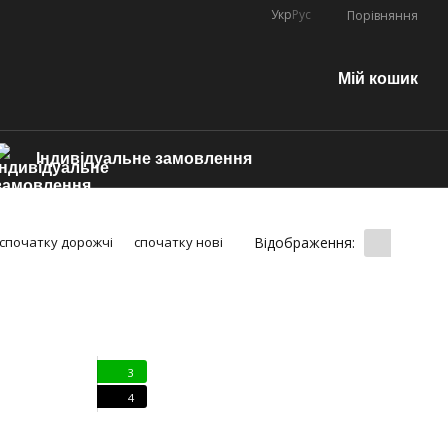
Укр
Рус
Порівняння
Мій кошик
Індивідуальне замовлення
Відображення:
спочатку дорожчі
спочатку нові
3
4