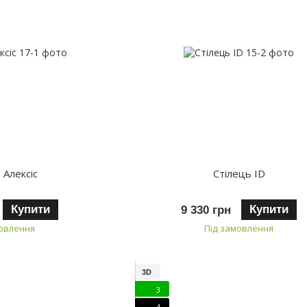
 Алексіс
Стілець ID
Купити
Купити
9 330 грн
мовлення
Під замовлення
3D
3
4