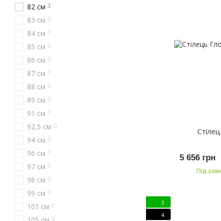
3
82 см
0
83 см
0
84 см
0
85 см
0
86 см
0
87 см
0
88 см
0
89 см
0
91 см
0
92,5 см
Стілец
0
94 см
0
96 см
5 656 грн
0
97 см
Під за
0
98 см
0
99 см
3
0
101 см
4
0
105 см