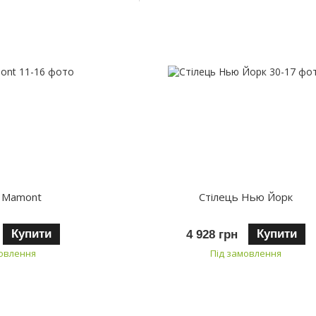
ь Mamont
Стілець Нью Йорк
Купити
Купити
4 928 грн
мовлення
Під замовлення