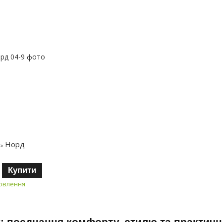
ць Норд
Купити
мовлення
у: поєднання комфорту, стилю та практичн