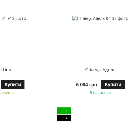
о Lirio
Стілець Адель
Купити
Купити
6 064 грн
мовлення
В наявності
3
4