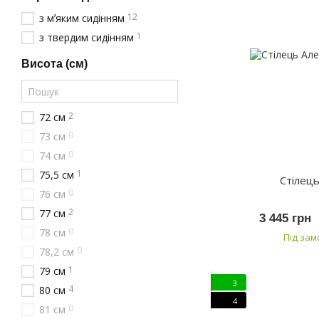
12
з мʼяким сидінням
1
з твердим сидінням
Висота (см)
2
72 см
0
73 см
0
74 см
1
75,5 см
Стілець
0
76 см
2
77 см
3 445 грн
0
78 см
Під за
0
78,2 см
1
79 см
3
4
80 см
4
0
81 см