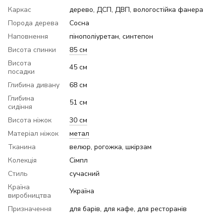
Каркас
дерево, ДСП, ДВП, вологостійка фанера
Порода дерева
Сосна
Наповнення
пінополіуретан, синтепон
Висота спинки
85 см
Висота
45 см
посадки
Глибина дивану
68 см
Глибина
51 см
сидіння
Висота ніжок
30 см
Матеріал ніжок
метал
Тканина
велюр, рогожка, шкірзам
Колекція
Сімпл
Стиль
сучасний
Країна
Україна
виробництва
Призначення
для барів, для кафе, для ресторанів