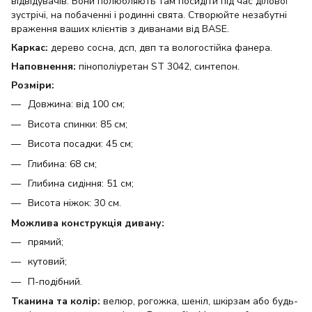
відвідувачів. Вони полюбляють там посидіти під час ділової
зустрічі, на побаченні і родинні свята. Створюйте незабутні
враження ваших клієнтів з диванами від BASE.
Каркас:
дерево сосна, дсп, двп та вологостійка фанера.
Наповнення:
пінополіуретан ST 3042, синтепон.
Розміри:
Довжина: від 100 см;
Висота спинки: 85 см;
Висота посадки: 45 см;
Глибина: 68 см;
Глибина сидіння: 51 см;
Висота ніжок: 30 см.
Можлива конструкція дивану:
прямий;
кутовий;
П-подібний.
Тканина та колір:
велюр, рогожка, шеніл, шкірзам або будь-