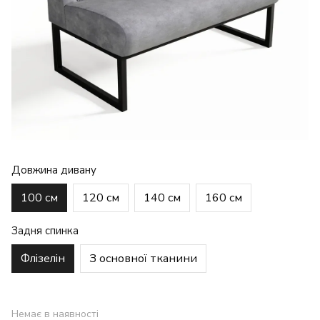
Довжина дивану
100 см
120 см
140 см
160 см
Задня спинка
Флізелін
З основної тканини
Немає в наявності