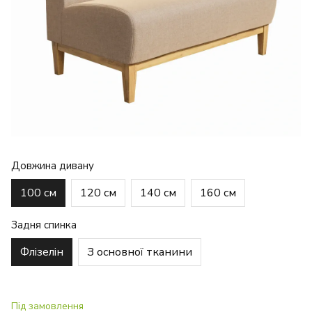
Довжина дивану
100 см
120 см
140 см
160 см
Задня спинка
Флізелін
З основної тканини
Під замовлення