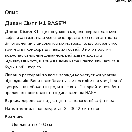
Опис
Диван Сімпл К1 BASE™
Диван Сімпл K1
- це популярна модель серед власників
кафе, яка відзначається своєю простотою і елегантністю.
Виготовлений з високоякісних матеріалів, що забезпечує
зручність і комфорт для ваших гостей. З його простим і
водночас стильним дизайном, цей диван додасть
індивідуальності, шарму вашому кафе і легко впишеться в
будь-який інтер'єр.
Диван в ресторані та кафе завжди користується увагою
відвідувачів. Вони полюбляють там посидіти під час ділової
зустрічі, на побаченні і родинні свята. Створюйте незабутні
враження ваших клієнтів з диванами від BASE.
Каркас:
дерево сосна, дсп, двп та вологостійка фанера.
Наповнення:
пінополіуретан ST 3042, синтепон.
Розміри:
Довжина: від 100 см;