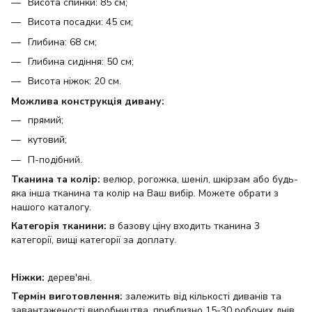
Висота спинки: 85 см;
Висота посадки: 45 см;
Глибина: 68 см;
Глибина сидіння: 50 см;
Висота ніжок: 20 см.
Можлива конструкція дивану:
прямий;
кутовий;
П-подібний.
Тканина та колір:
велюр, рогожка, шеніл, шкірзам або будь-
яка інша тканина та колір на Ваш вибір. Можете обрати з
нашого каталогу.
Категорія тканини:
в базову ціну входить тканина 3
категорії, вищі категорії за доплату.
Ніжки:
дерев'яні.
Термін виготовлення:
залежить від кількості диванів та
завантаженості виробництва, приблизно 15-30 робочих днів.