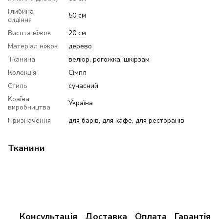
Глибина
50 см
сидіння
Висота ніжок
20 см
Матеріал ніжок
дерево
Тканина
велюр, рогожка, шкірзам
Колекція
Сімпл
Стиль
сучасний
Країна
Україна
виробництва
Призначення
для барів, для кафе, для ресторанів
Тканини
Консультація
Доставка
Оплата
Гарантія