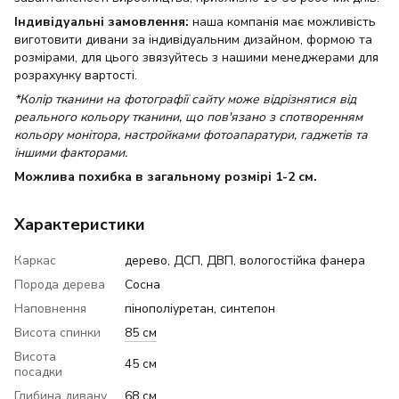
Індивідуальні замовлення:
наша компанія має можливість
виготовити дивани за індивідуальним дизайном, формою та
розмірами, для цього звязуйтесь з нашими менеджерами для
розрахунку вартості.
*Колір тканини на фотографії сайту може відрізнятися від
реального кольору тканини, що пов'язано з спотворенням
кольору монітора, настройками фотоапаратури, гаджетів та
іншими факторами.
Можлива похибка в загальному розмірі 1-2 см.
Характеристики
Каркас
дерево, ДСП, ДВП, вологостійка фанера
Порода дерева
Сосна
Наповнення
пінополіуретан, синтепон
Висота спинки
85 см
Висота
45 см
посадки
Глибина дивану
68 см