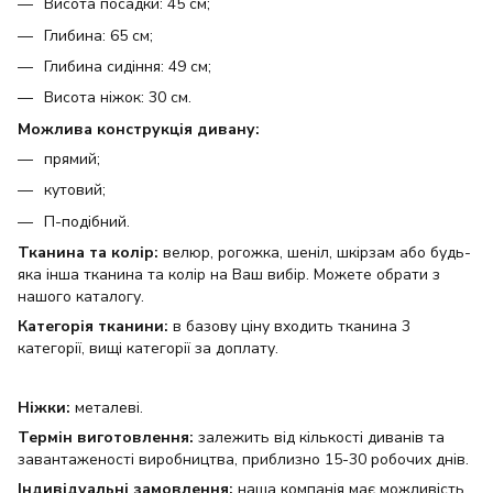
Висота посадки: 45 см;
Глибина: 65 см;
Глибина сидіння: 49 см;
Висота ніжок: 30 см.
Можлива конструкція дивану:
прямий;
кутовий;
П-подібний.
Тканина та колір:
велюр, рогожка, шеніл, шкірзам або будь-
яка інша тканина та колір на Ваш вибір. Можете обрати з
нашого каталогу.
Категорія тканини:
в базову ціну входить тканина 3
категорії, вищі категорії за доплату.
Ніжки:
металеві.
Термін виготовлення:
залежить від кількості диванів та
завантаженості виробництва, приблизно 15-30 робочих днів.
Індивідуальні замовлення:
наша компанія має можливість