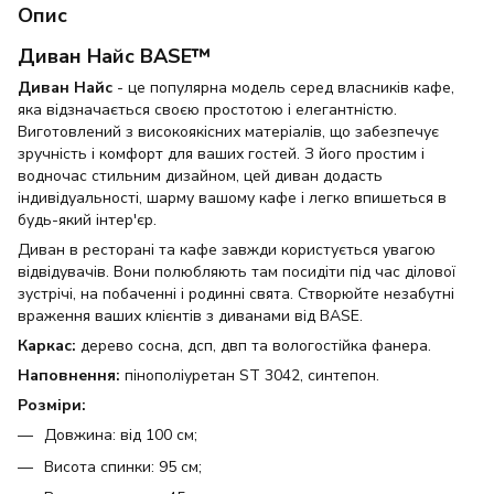
Опис
Диван Найс BASE™
Диван Найс
- це популярна модель серед власників кафе,
яка відзначається своєю простотою і елегантністю.
Виготовлений з високоякісних матеріалів, що забезпечує
зручність і комфорт для ваших гостей. З його простим і
водночас стильним дизайном, цей диван додасть
індивідуальності, шарму вашому кафе і легко впишеться в
будь-який інтер'єр.
Диван в ресторані та кафе завжди користується увагою
відвідувачів. Вони полюбляють там посидіти під час ділової
зустрічі, на побаченні і родинні свята. Створюйте незабутні
враження ваших клієнтів з диванами від BASE.
Каркас:
дерево сосна, дсп, двп та вологостійка фанера.
Наповнення:
пінополіуретан ST 3042, синтепон.
Розміри:
Довжина: від 100 см;
Висота спинки: 95 см;