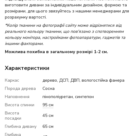
виготовити дивани за індивідуальним дизайном, формою та
розмірами, для цього звязуйтесь з нашими менеджерами для
розрахунку вартості.
*Колір тканини на фотографії сайту може відрізнятися від
реального кольору тканини, що пов'язано з спотворенням
кольору монітора, настройками фотоапаратури, гаджетів та
іншими факторами.
Можлива похибка в загальному розмірі 1-2 см.
Характеристики
Каркас
дерево, ДСП, ДВП, вологостійка фанера
Порода дерева
Сосна
Наповнення
пінополіуретан, синтепон
Висота спинки
95 см
Висота
45 см
посадки
Глибина дивану
65 см
Глибина