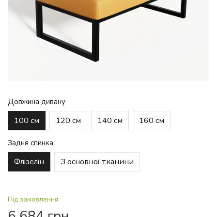
Довжина дивану
100 см
120 см
140 см
160 см
Задня спинка
Флізелін
З основної тканини
Під замовлення
6 684 грн