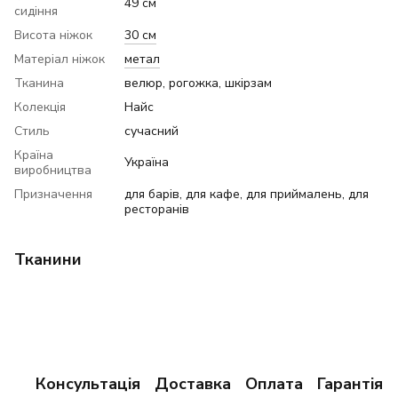
49 см
сидіння
Висота ніжок
30 см
Матеріал ніжок
метал
Тканина
велюр, рогожка, шкірзам
Колекція
Найс
Стиль
сучасний
Країна
Україна
виробництва
Призначення
для барів, для кафе, для приймалень, для
ресторанів
Тканини
Консультація
Доставка
Оплата
Гарантія