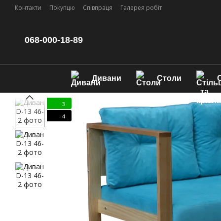
Перейти до основного контенту
Контакти
Покупцю
Співпраця
Галерея робіт
068-000-18-89
Дивани
Столи
С
3
4